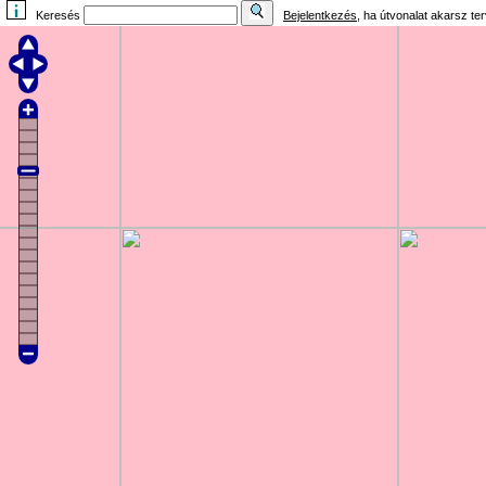
Keresés
Bejelentkezés
, ha útvonalat akarsz te