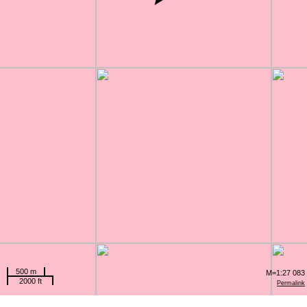
500 m
M=1:27 083
2000 ft
Permalink