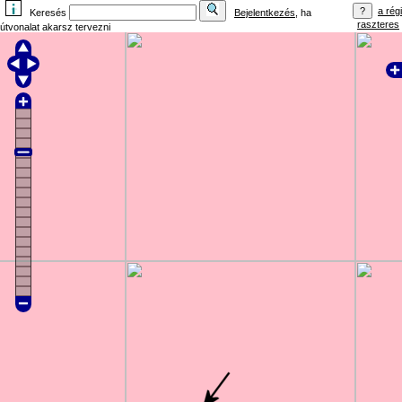
a régi
Keresés
Bejelentkezés
, ha
raszteres
útvonalat akarsz tervezni