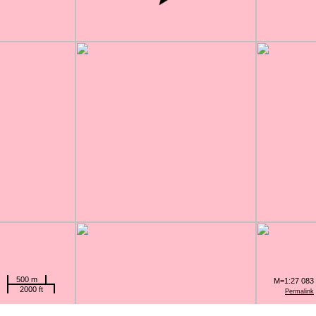
500 m
M=1:27 083
2000 ft
Permalink