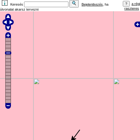
a régi
Keresés
Bejelentkezés
, ha
raszteres
útvonalat akarsz tervezni