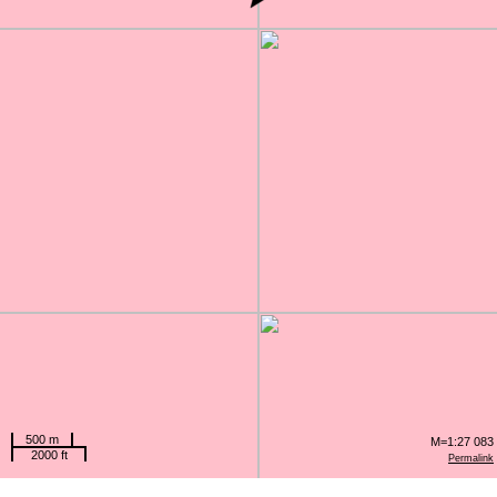
500 m
M=1:27 083
2000 ft
Permalink