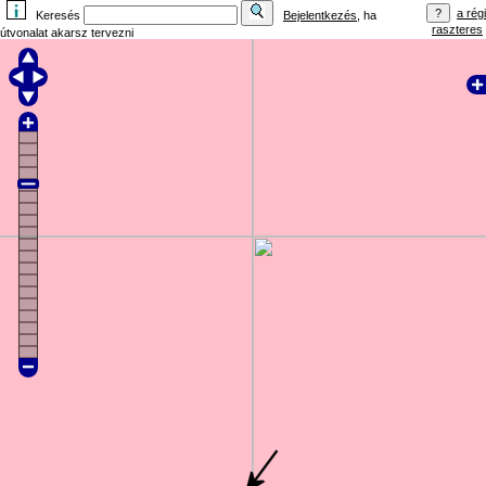
a régi
Keresés
Bejelentkezés
, ha
raszteres
útvonalat akarsz tervezni