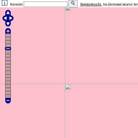
Keresés
Bejelentkezés
, ha útvonalat akarsz te