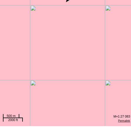
500 m
M=1:27 083
2000 ft
Permalink