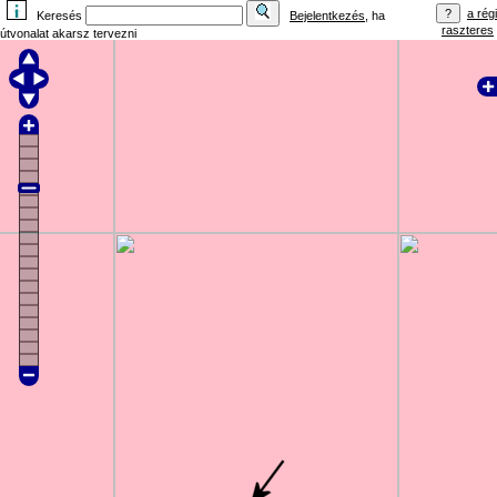
a régi
Keresés
Bejelentkezés
, ha
raszteres
útvonalat akarsz tervezni