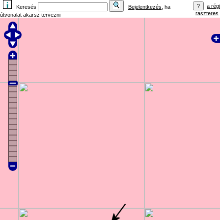
a régi
Keresés
Bejelentkezés
, ha
raszteres
útvonalat akarsz tervezni