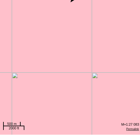
500 m
M=1:27 083
2000 ft
Permalink