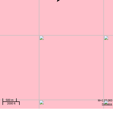
500 m
M=1:27 083
2000 ft
Permalink