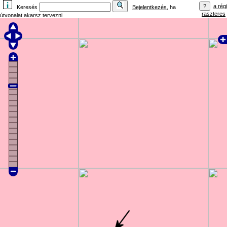
a régi
Keresés
Bejelentkezés
, ha
raszteres
útvonalat akarsz tervezni