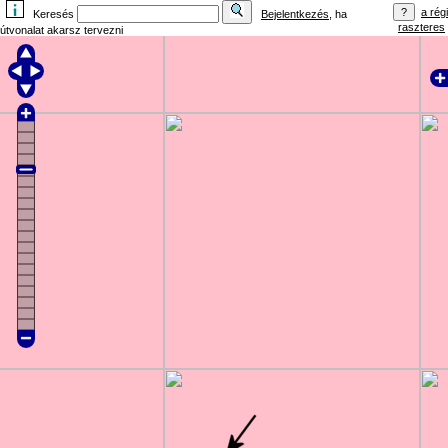
a régi
Keresés
Bejelentkezés
, ha
raszteres
útvonalat akarsz tervezni