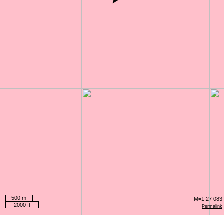
500 m
M=1:27 083
2000 ft
Permalink