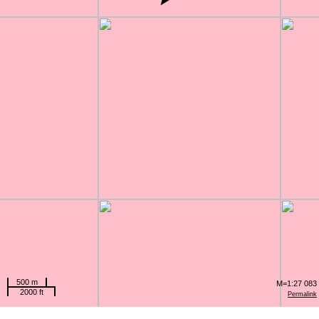
500 m
M=1:27 083
2000 ft
Permalink