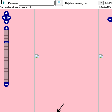
a régi
Keresés
Bejelentkezés
, ha
raszteres
útvonalat akarsz tervezni