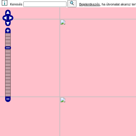
Keresés
Bejelentkezés
, ha útvonalat akarsz te