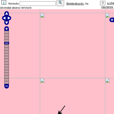
a régi
Keresés
Bejelentkezés
, ha
raszteres
útvonalat akarsz tervezni