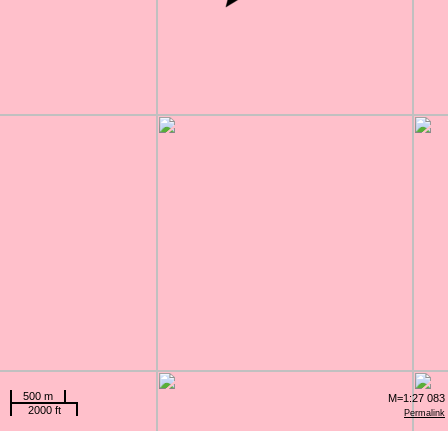
500 m
M=1:27 083
2000 ft
Permalink