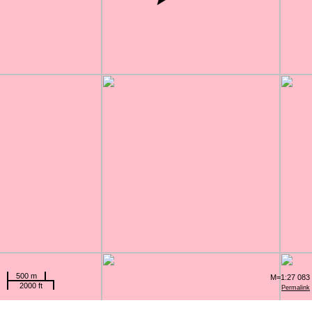
500 m
M=1:27 083
2000 ft
Permalink