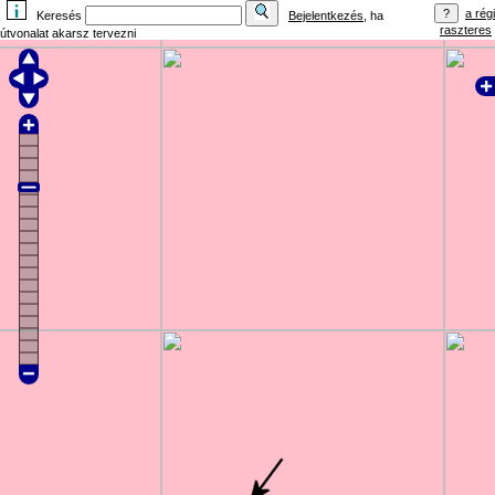
a régi
Keresés
Bejelentkezés
, ha
raszteres
útvonalat akarsz tervezni