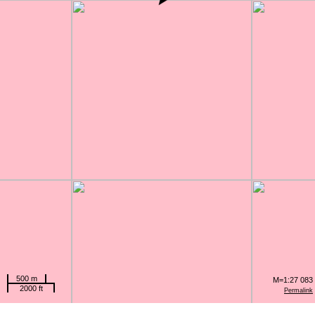
500 m
M=1:27 083
2000 ft
Permalink