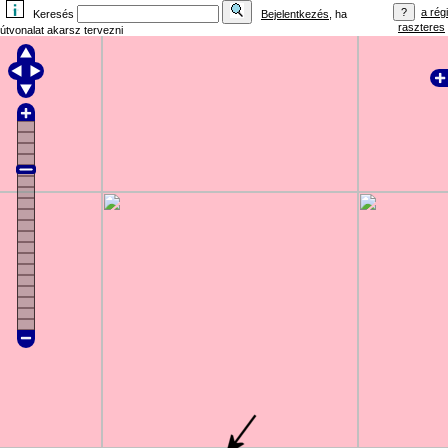
a régi
Keresés
Bejelentkezés
, ha
raszteres
útvonalat akarsz tervezni