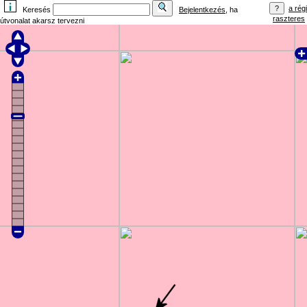
a régi
Keresés
Bejelentkezés
, ha
raszteres
útvonalat akarsz tervezni