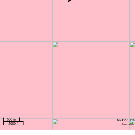
500 m
M=1:27 083
2000 ft
Permalink