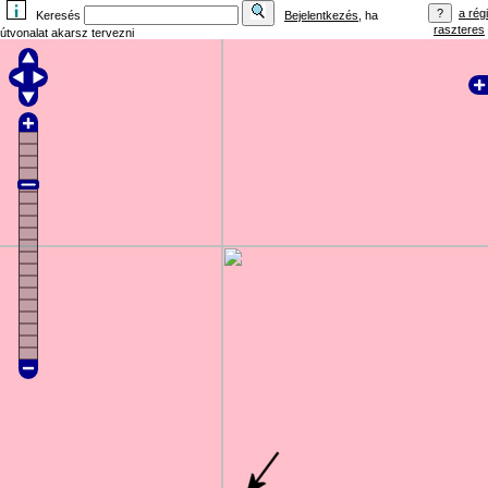
a régi
Keresés
Bejelentkezés
, ha
raszteres
útvonalat akarsz tervezni