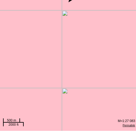
500 m
M=1:27 083
2000 ft
Permalink