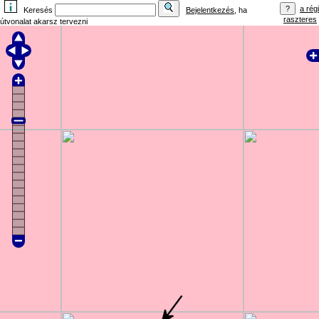
a régi
Keresés
Bejelentkezés
, ha
raszteres
útvonalat akarsz tervezni