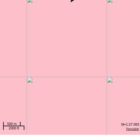
500 m
M=1:27 083
2000 ft
Permalink