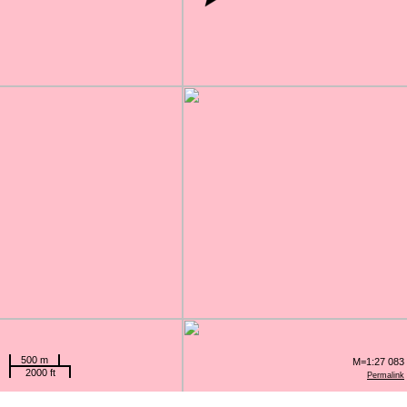
500 m
M=1:27 083
2000 ft
Permalink