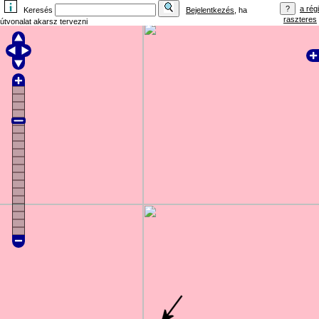
a régi
Keresés
Bejelentkezés
, ha
raszteres
útvonalat akarsz tervezni