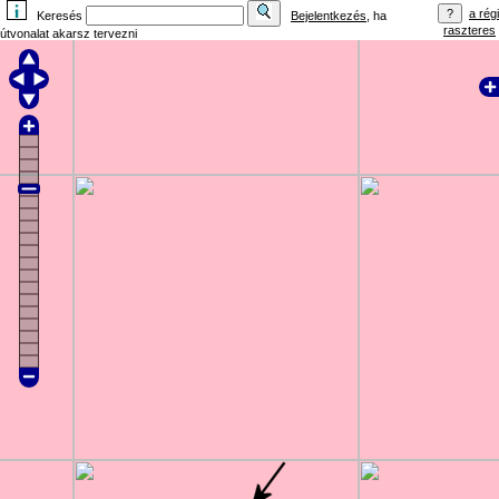
a régi
Keresés
Bejelentkezés
, ha
raszteres
útvonalat akarsz tervezni