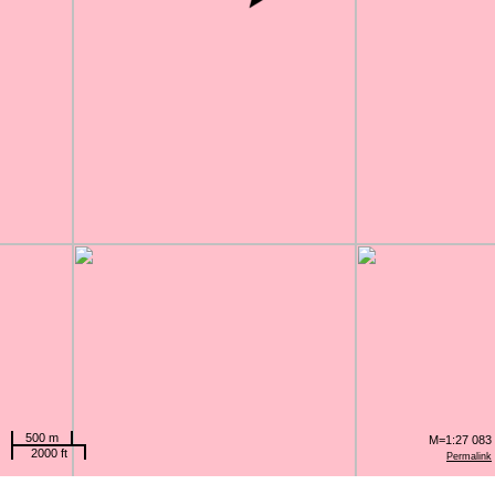
500 m
M=1:27 083
2000 ft
Permalink