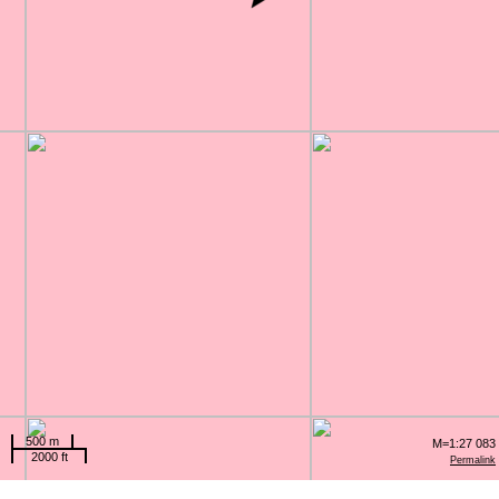
500 m
M=1:27 083
2000 ft
Permalink