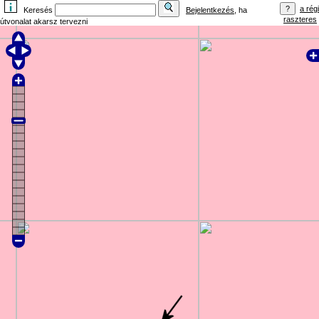
a régi
Keresés
Bejelentkezés
, ha
raszteres
útvonalat akarsz tervezni