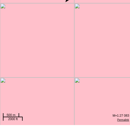
500 m
M=1:27 083
2000 ft
Permalink