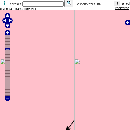
a régi
Keresés
Bejelentkezés
, ha
raszteres
útvonalat akarsz tervezni