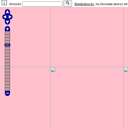
Keresés
Bejelentkezés
, ha útvonalat akarsz te