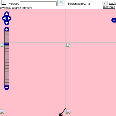
a régi
Keresés
Bejelentkezés
, ha
raszteres
útvonalat akarsz tervezni