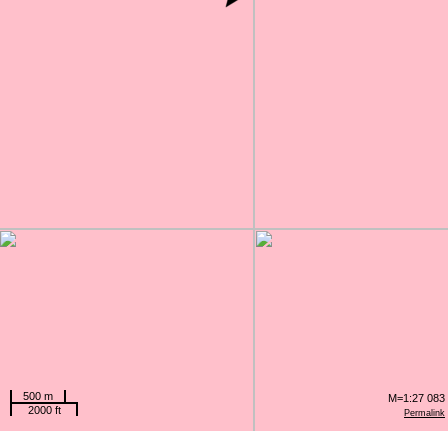
500 m
M=1:27 083
2000 ft
Permalink