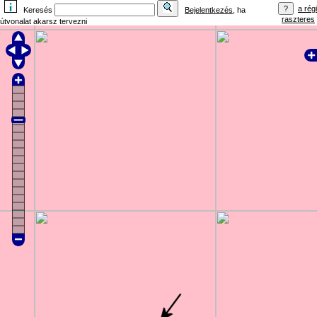
a régi
Keresés
Bejelentkezés
, ha
raszteres
útvonalat akarsz tervezni