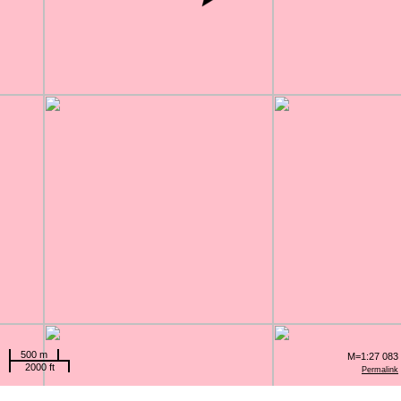
500 m
M=1:27 083
2000 ft
Permalink