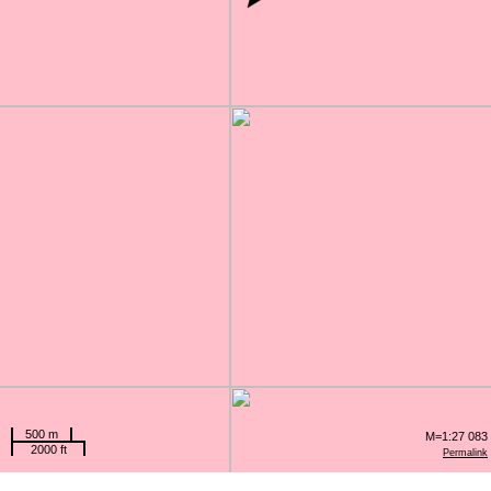
500 m
M=1:27 083
2000 ft
Permalink