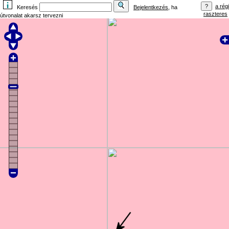
a régi
Keresés
Bejelentkezés
, ha
raszteres
útvonalat akarsz tervezni