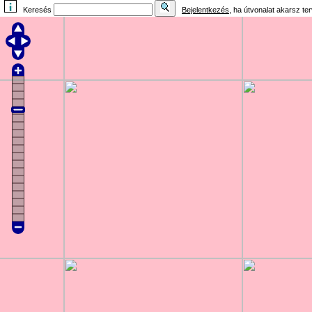
Keresés
Bejelentkezés
, ha útvonalat akarsz te