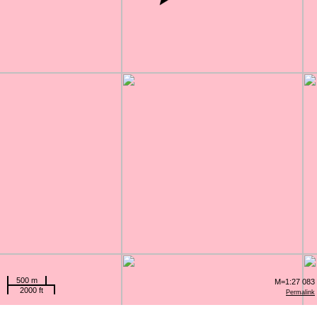
500 m
M=1:27 083
2000 ft
Permalink