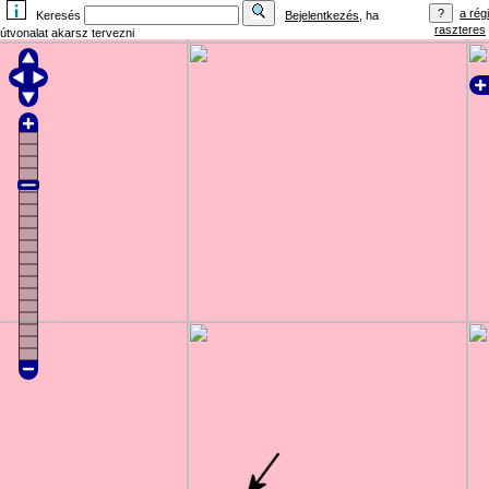
a régi
Keresés
Bejelentkezés
, ha
raszteres
útvonalat akarsz tervezni