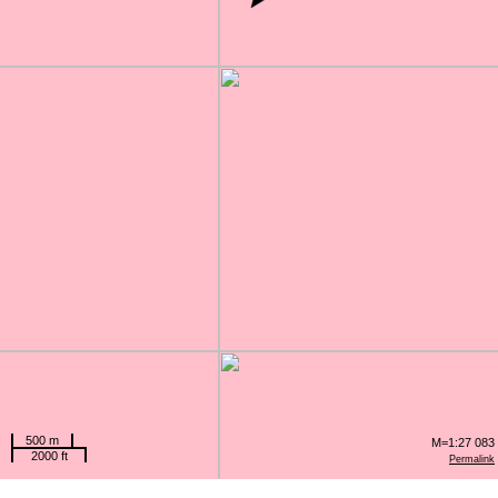
500 m
M=1:27 083
2000 ft
Permalink