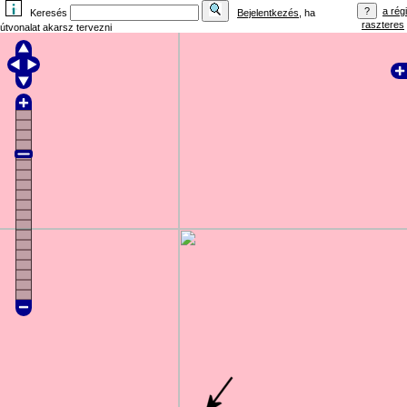
a régi
Keresés
Bejelentkezés
, ha
raszteres
útvonalat akarsz tervezni