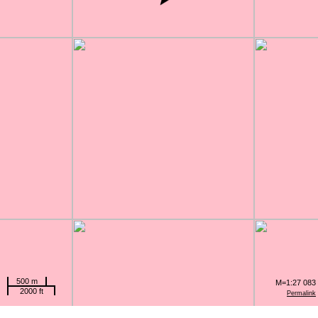
500 m
M=1:27 083
2000 ft
Permalink