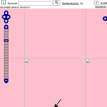
a régi
Keresés
Bejelentkezés
, ha
raszteres
útvonalat akarsz tervezni