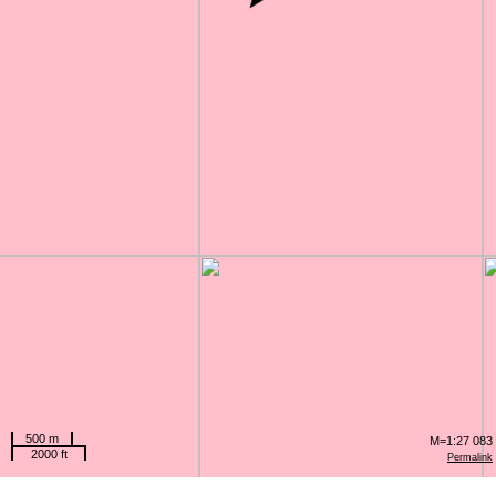
500 m
M=1:27 083
2000 ft
Permalink