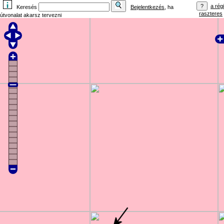
a régi
Keresés
Bejelentkezés
, ha
raszteres
útvonalat akarsz tervezni