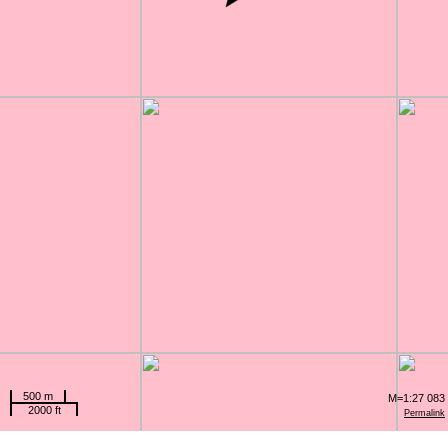
500 m
M=1:27 083
2000 ft
Permalink