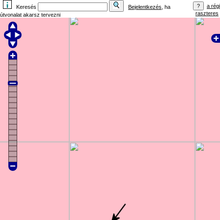
a régi
Keresés
Bejelentkezés
, ha
raszteres
útvonalat akarsz tervezni