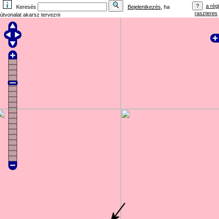
a régi
Keresés
Bejelentkezés
, ha
raszteres
útvonalat akarsz tervezni