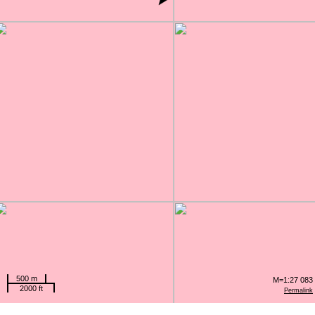
500 m
M=1:27 083
2000 ft
Permalink