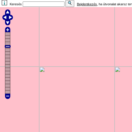
Keresés
Bejelentkezés
, ha útvonalat akarsz te