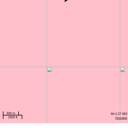
500 m
M=1:27 083
2000 ft
Permalink