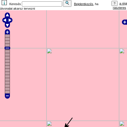
a régi
Keresés
Bejelentkezés
, ha
raszteres
útvonalat akarsz tervezni