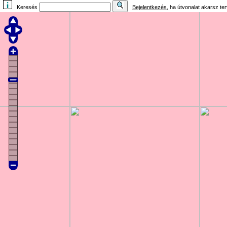
Keresés
Bejelentkezés
, ha útvonalat akarsz te