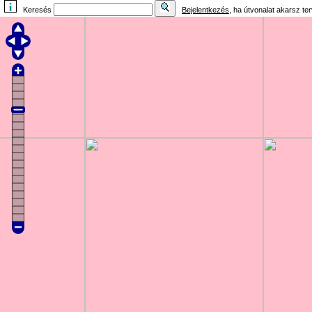
Keresés
Bejelentkezés
, ha útvonalat akarsz te