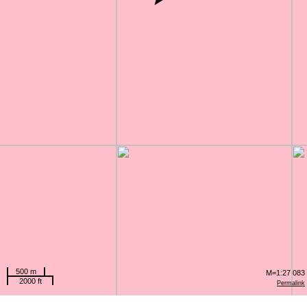
500 m
M=1:27 083
2000 ft
Permalink