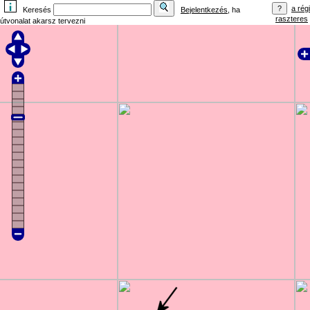
a régi
Keresés
Bejelentkezés
, ha
raszteres
útvonalat akarsz tervezni