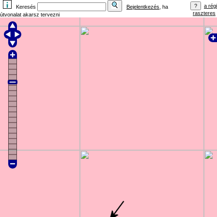
a régi
Keresés
Bejelentkezés
, ha
raszteres
útvonalat akarsz tervezni