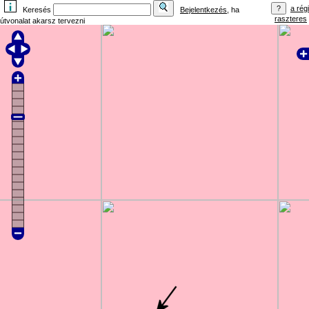
a régi
Keresés
Bejelentkezés
, ha
raszteres
útvonalat akarsz tervezni