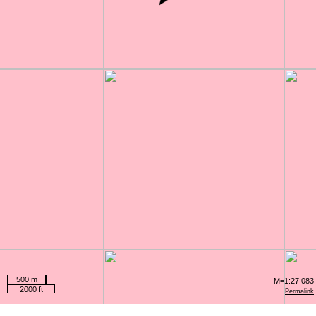
500 m
M=1:27 083
2000 ft
Permalink