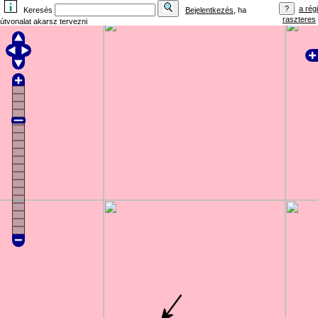
a régi
Keresés
Bejelentkezés
, ha
raszteres
útvonalat akarsz tervezni