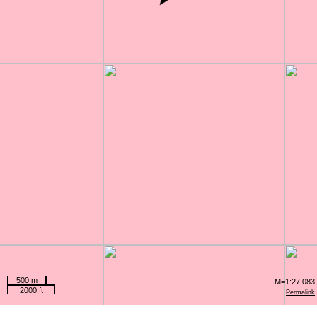
500 m
M=1:27 083
2000 ft
Permalink