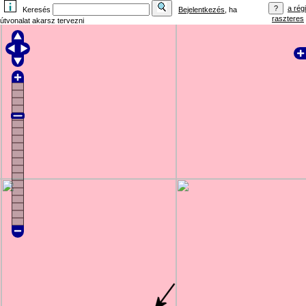
a régi
Keresés
Bejelentkezés
, ha
raszteres
útvonalat akarsz tervezni