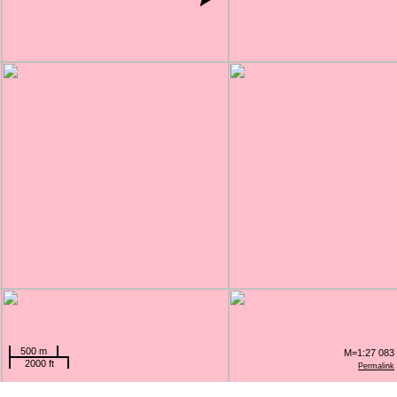
500 m
M=1:27 083
2000 ft
Permalink