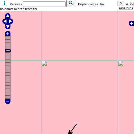
a régi
Keresés
Bejelentkezés
, ha
raszteres
útvonalat akarsz tervezni