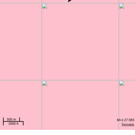
500 m
M=1:27 083
2000 ft
Permalink