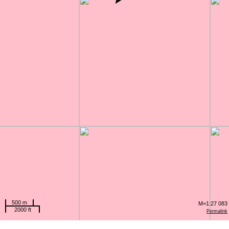
500 m
M=1:27 083
2000 ft
Permalink