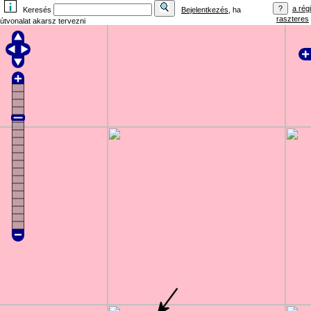
a régi
Keresés
Bejelentkezés
, ha
raszteres
útvonalat akarsz tervezni