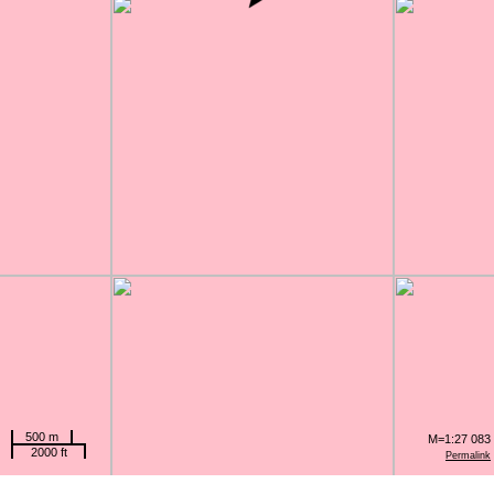
500 m
M=1:27 083
2000 ft
Permalink