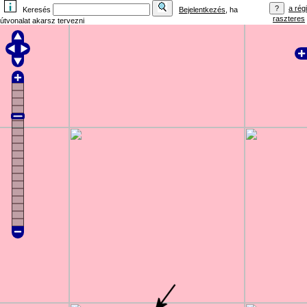
a régi
Keresés
Bejelentkezés
, ha
raszteres
útvonalat akarsz tervezni