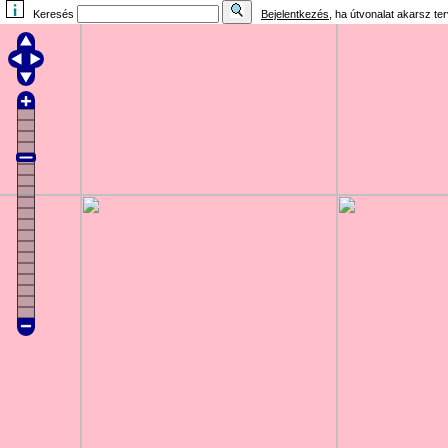
Keresés
Bejelentkezés
, ha útvonalat akarsz te