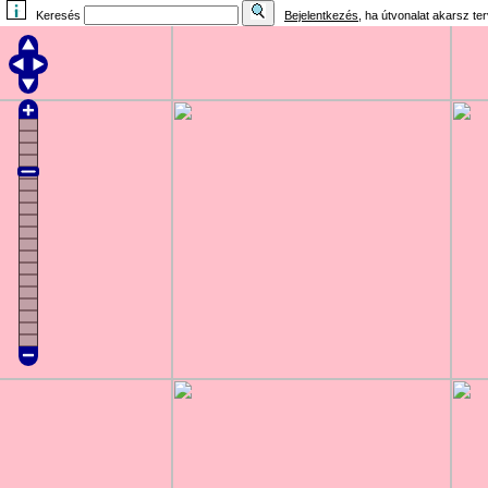
Keresés
Bejelentkezés
, ha útvonalat akarsz te