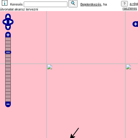
a régi
Keresés
Bejelentkezés
, ha
raszteres
útvonalat akarsz tervezni