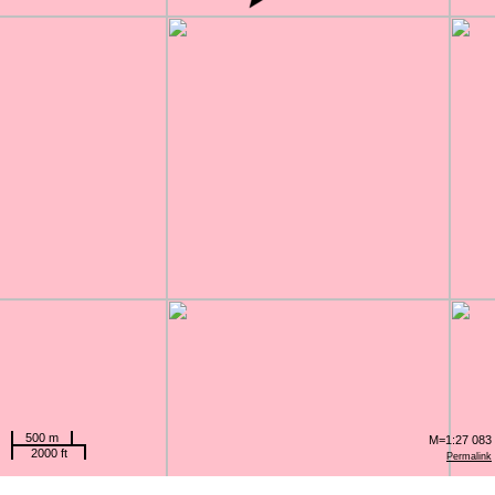
500 m
M=1:27 083
2000 ft
Permalink