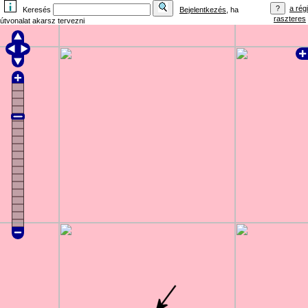
a régi
Keresés
Bejelentkezés
, ha
raszteres
útvonalat akarsz tervezni