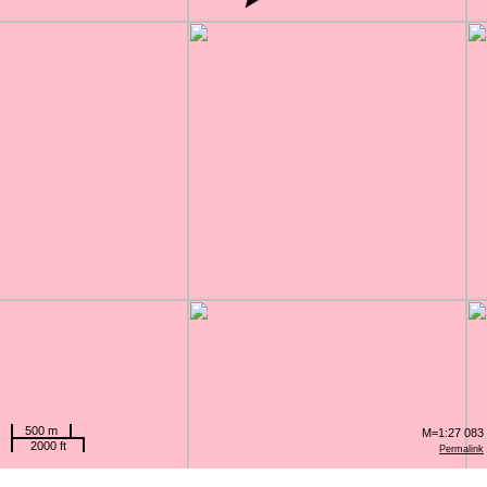
500 m
M=1:27 083
2000 ft
Permalink