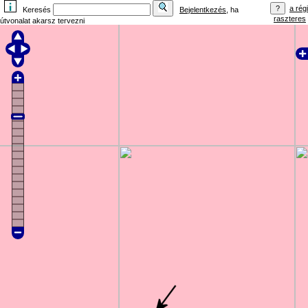
a régi
Keresés
Bejelentkezés
, ha
raszteres
útvonalat akarsz tervezni