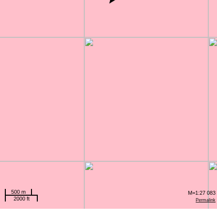
500 m
M=1:27 083
2000 ft
Permalink