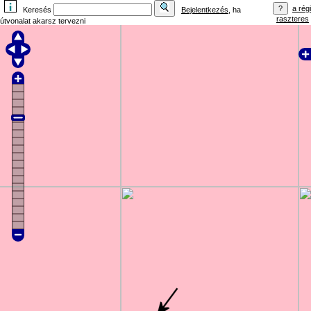
a régi
Keresés
Bejelentkezés
, ha
raszteres
útvonalat akarsz tervezni